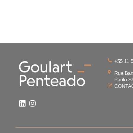
+55 11 
Rua Band
Paulo SP
CONTA