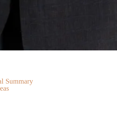
nal Summary
reas