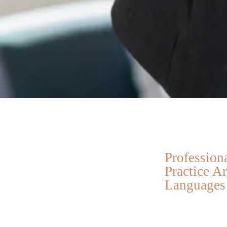
Professio
Practice A
Languages