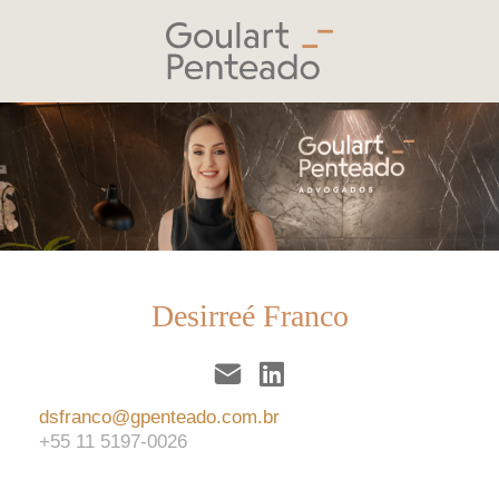
Desirreé Franco
dsfranco@gpenteado.com.br
+55 11 5197-0026