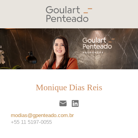
Monique Dias Reis
modias@gpenteado.com.br
+55 11 5197-0055