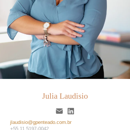
Julia Laudisio
jlaudisio@gpenteado.com.br
+55 11 5197-0042