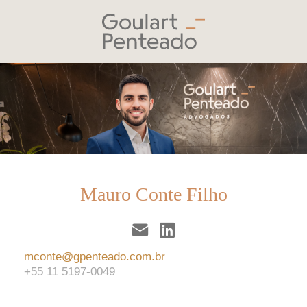
Mauro Conte Filho
mconte@gpenteado.com.br
+55 11 5197-0049